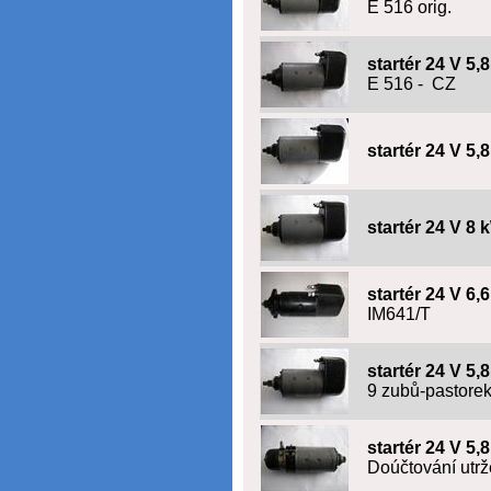
E 516 orig.
startér 24 V 5,
E 516 - CZ
startér 24 V 5,
startér 24 V 8 
startér 24 V 
IM641/T
startér 24 V 5,
9 zubů-pastore
startér 24 V 5,
Doúčtování utrž