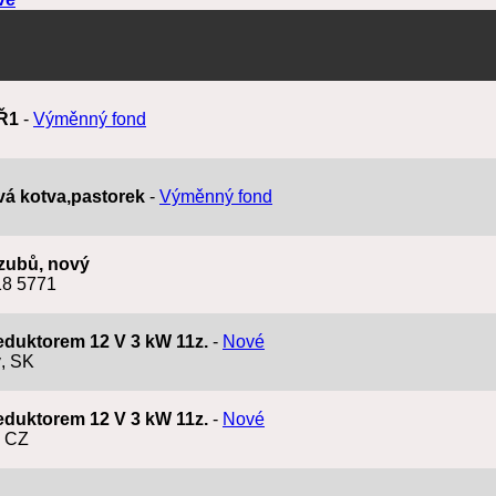
UŘ1
-
Výměnný fond
ová kotva,pastorek
-
Výměnný fond
 zubů, nový
18 5771
reduktorem 12 V 3 kW 11z.
-
Nové
, SK
reduktorem 12 V 3 kW 11z.
-
Nové
ý CZ