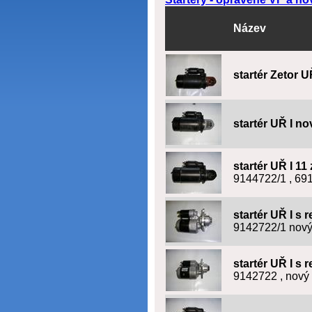
Název
startér Zetor 
startér UŘ I n
startér UŘ I 11
9144722/1 , 69
startér UŘ I s 
9142722/1 nový
startér UŘ I s 
9142722 , nov