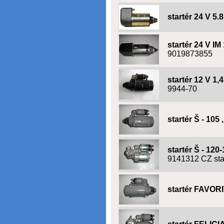
startér 24 V 5.
startér 24 V IM
9019873855
startér 12 V 1
9944-70
startér Š - 105 
startér Š - 120
9141312 CZ sta
startér FAVORI