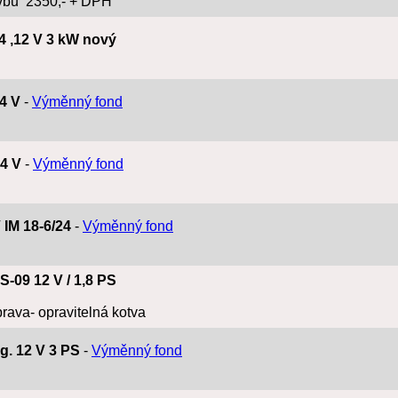
vbu 2350,- + DPH
14 ,12 V 3 kW nový
24 V
-
Výměnný fond
24 V
-
Výměnný fond
V IM 18-6/24
-
Výměnný fond
RS-09 12 V / 1,8 PS
prava- opravitelná kotva
ig. 12 V 3 PS
-
Výměnný fond