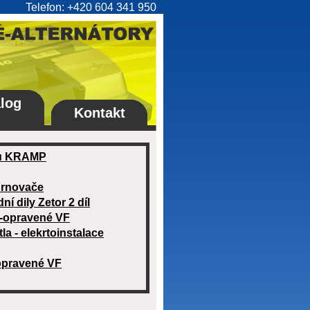
Telefon: +420 604 341 950
log
Kontakt
ogu KRAMP
chrnovače
ní dily Zetor 2 díl
y-opravené VF
la - elekrtoinstalace
opravené VF