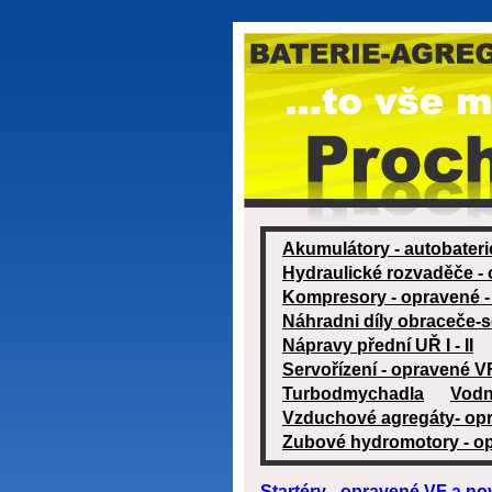
Akumulátory - autobateri
Hydraulické rozvaděče -
Kompresory - opravené -
Náhradni díly obraceče-
Nápravy přední UŘ I - II
Servořízení - opravené V
Turbodmychadla
Vodn
Vzduchové agregáty- op
Zubové hydromotory - o
Startéry - opravené VF a no