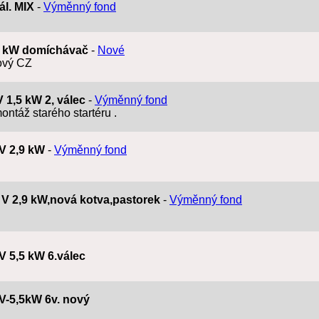
ál. MIX
-
Výměnný fond
,9 kW domíchávač
-
Nové
ový CZ
V 1,5 kW 2, válec
-
Výměnný fond
ntáž starého startéru .
2V 2,9 kW
-
Výměnný fond
2 V 2,9 kW,nová kotva,pastorek
-
Výměnný fond
4V 5,5 kW 6.válec
4V-5,5kW 6v. nový