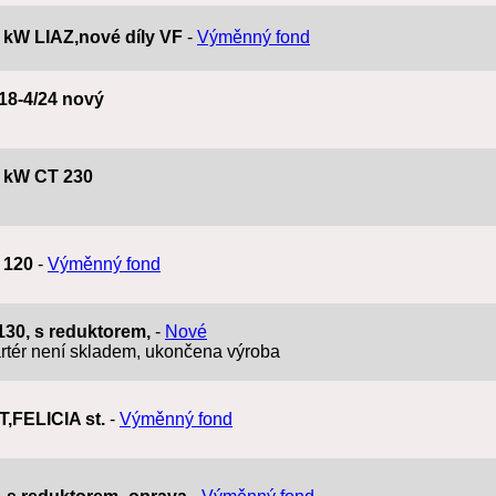
8 kW LIAZ,nové díly VF
-
Výměnný fond
 18-4/24 nový
,4 kW CT 230
, 120
-
Výměnný fond
-130, s reduktorem,
-
Nové
rtér není skladem, ukončena výroba
T,FELICIA st.
-
Výměnný fond