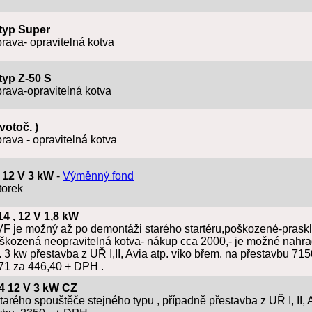
. typ Super
prava- opravitelná kotva
,typ Z-50 S
prava-opravitelná kotva
evotoč. )
rava - opravitelná kotva
I 12 V 3 kW
-
Výměnný fond
torek
14 , 12 V 1,8 kW
 VF je možný až po demontáži starého startéru,poškozené-prasklé
oškozená neopravitelná kotva- nákup cca 2000,- je možné nahrad
 3 kw přestavba z UŘ I,II, Avia atp. víko břem. na přestavbu 71
71 za 446,40 + DPH .
14 12 V 3 kW CZ
tarého spouštěče stejného typu , případně přestavba z UŘ I, II, 