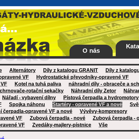
Kata
O nás
e
Alternátory
Díly z katalogu GRANIT
Díly z katal
 opravené VF
Hydrostatické převodníky-opravené VF
 VF
Kotel na tuhá paliva
náhradní díly - obraceče a s
schrnovače-rotační sekačky
Náhradní díly Zetor
Náhrad
Nářadí - vybavení dílny
Pístová čerpadla a hydromotor
F
Spojka náhonu
Startéry - opravené VF a nové
Svět
í čerpadla-opravené VF a nové
Vývěvy-kompresory
ravené VF
Zubová čerpadla - nové
Zubová čerpadla - 
pravené VF
Zvedáky-majlery-pístnice
Vše
vé