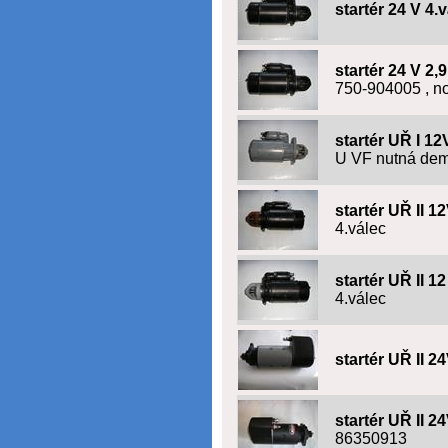
startér 24 V 4.v
startér 24 V 2
750-904005 , n
startér UŘ I 12
U VF nutná demo
startér UŘ II 1
4.válec
startér UŘ II 1
4.válec
startér UŘ II 2
startér UŘ II 2
86350913