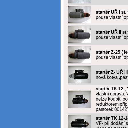
startér UŘ I st
pouze vlastní o
startér UŘ II st
pouze vlastní o
startér Z-25 ( l
pouze vlastní op
startér Z- UŘ II
nová kotva ,pas
startér TK 12 , 
vlastní oprava,
nelze koupit, p
reduktorem,příp.
pastorek 80142
startér TK 12-
VF- při dodání s