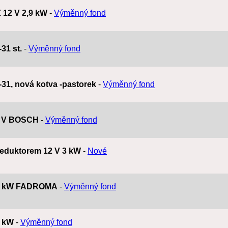
Z 12 V 2,9 kW
-
Výměnný fond
-31 st.
-
Výměnný fond
0-31, nová kotva -pastorek
-
Výměnný fond
12 V BOSCH
-
Výměnný fond
 reduktorem 12 V 3 kW
-
Nové
5,5 kW FADROMA
-
Výměnný fond
,8 kW
-
Výměnný fond