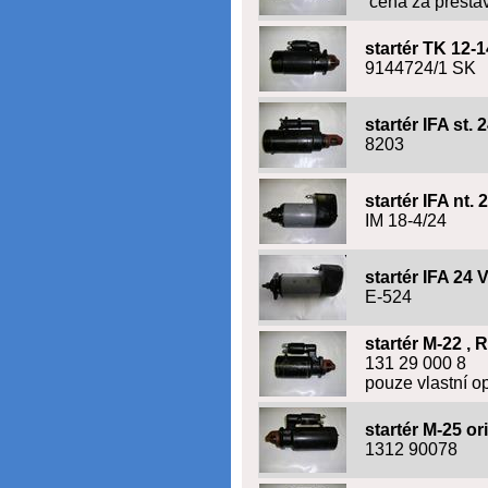
cena za přesta
startér TK 12-
9144724/1 SK
startér IFA st. 
8203
startér IFA nt. 
IM 18-4/24
startér IFA 24 
E-524
startér M-22 , 
131 29 000 8
pouze vlastní o
startér M-25 or
1312 90078