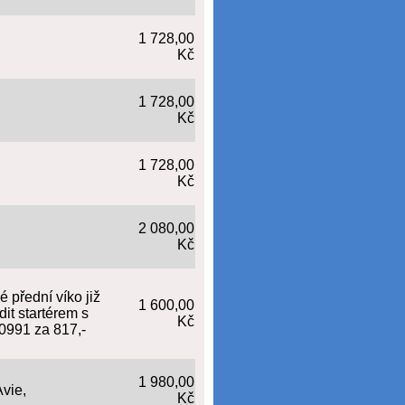
1 728,00
Kč
1 728,00
Kč
1 728,00
Kč
2 080,00
Kč
 přední víko již
1 600,00
it startérem s
Kč
50991 za 817,-
1 980,00
Avie,
Kč